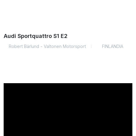
Audi Sportquattro S1 E2
Robert Bärlund - Valtonen Motorsport
FINLANDIA