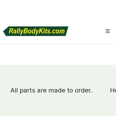
ll parts are made to order.
How t